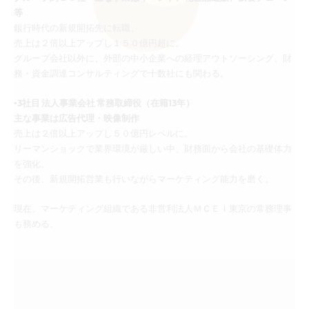
等
銀行時代の新規開拓先に転職。
売上は２倍以上アップし１５０億円超に。
グループ会社以外に、外部の中小企業への経理アウトソーシング、財
務・資金調達コンサルティングで十数社にも関わる。
▪︎3社目 法人事業会社 常務取締役（在籍13年）
主な事業は広告代理・映像制作
売上は２倍以上アップし５０億円レベルに。
リーマンショックで業界環境が厳しい中、財務面から会社の基礎体力
を強化。
その後、新規開拓営業も行いながらマーケティング能力を磨く。
現在、マーケティング組織である非営利法人ＭＣＥＩ東京の常務理事
も務める。