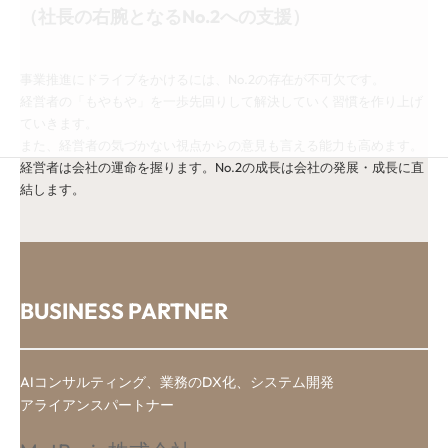
（社長の右腕となるNo.2への支援）
事業推進にドライブをかけるには、No.2の存在が不可欠です。
経営者の「もやもや」を一歩先回りして解決していく習慣を作り上げ
ていきます。
また、経営者の気づかない視点からの意見も言える能力も高めます。
経営者は会社の運命を握ります。No.2の成長は会社の発展・成長に直
結します。
BUSINESS PARTNER
AIコンサルティング、業務のDX化、システム開発
アライアンスパートナー