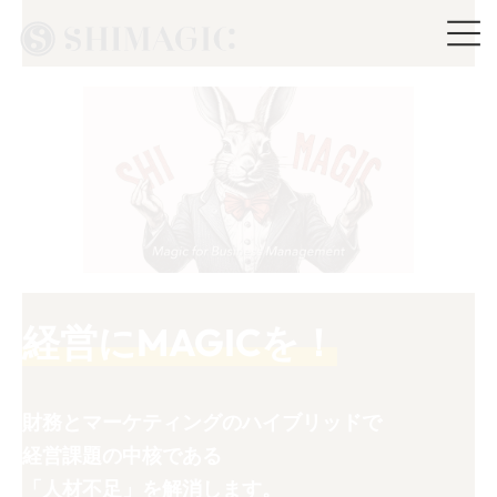
コ
ナ
ン
ビ
テ
ゲ
ン
ー
ツ
シ
へ
ョ
ス
ン
キ
に
ッ
移
プ
動
経営にMAGICを！
財務とマーケティングのハイブリッドで
経営課題の中核である
「人材不足」を解消します。