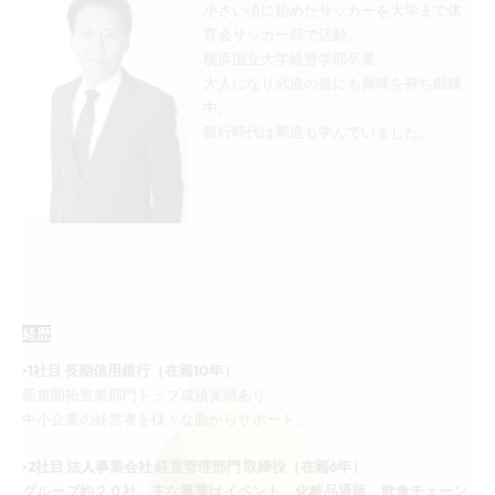
小さい頃に始めたサッカーを大学まで体
育会サッカー部で活動。
横浜国立大学経営学部卒業。
大人になり武道の道にも興味を持ち鍛錬
中。
銀行時代は華道も学んでいました。
経歴
▪︎1社目 長期信用銀行（在籍10年）
新規開拓営業部門トップ成績実績あり。
中小企業の経営者を様々な面からサポート。
▪︎2社目 法人事業会社 経営管理部門 取締役（在籍6年）
グループ約２０社 主な事業はイベント、化粧品通販、飲食チェーン