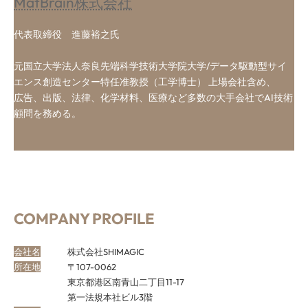
MatBrain株式会社
代表取締役 進藤裕之氏
元国立大学法人奈良先端科学技術大学院大学/データ駆動型サイ
エンス創造センター特任准教授（工学博士） 上場会社含め、
広告、出版、法律、化学材料、医療など多数の大手会社でAI技術
顧問を務める。
COMPANY PROFILE
会社名
株式会社SHIMAGIC
所在地
〒107-0062
東京都港区南青山二丁目11-17
第一法規本社ビル3階